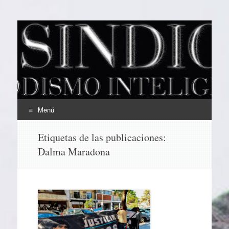
EL SINDICAL
Periodismo Inteligente
Menú
Ir
Etiquetas de las publicaciones:
al
Dalma Maradona
contenido