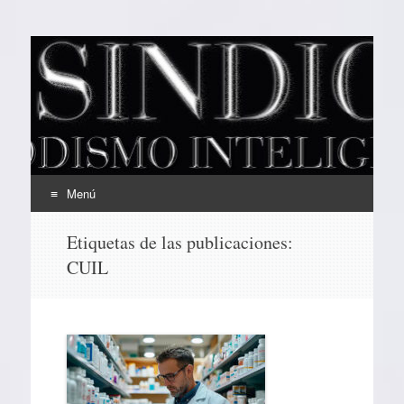
EL SINDICAL
Periodismo Inteligente
Menú
Ir
Etiquetas de las publicaciones:
al
CUIL
contenido