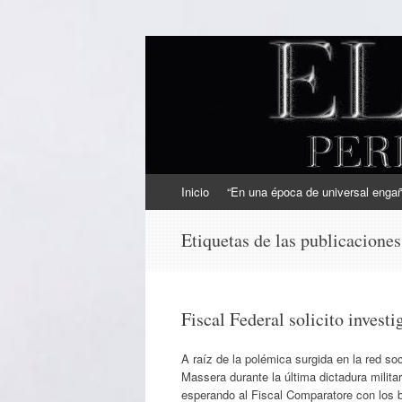
EL SINDICAL
Periodismo Inteligente
Ir
Inicio
“En una época de universal engaño
al
contenido
Etiquetas de las publicacione
Fiscal Federal solicito invest
A raíz de la polémica surgida en la red soc
Massera durante la última dictadura milita
esperando al Fiscal Comparatore con los b