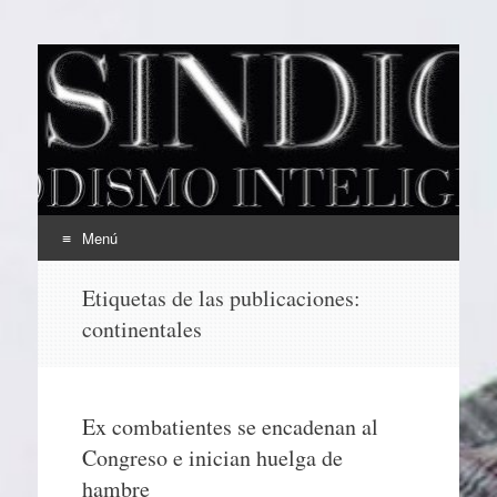
EL SINDICAL
Periodismo Inteligente
Menú
Ir
Etiquetas de las publicaciones:
al
continentales
contenido
Ex combatientes se encadenan al
Congreso e inician huelga de
hambre