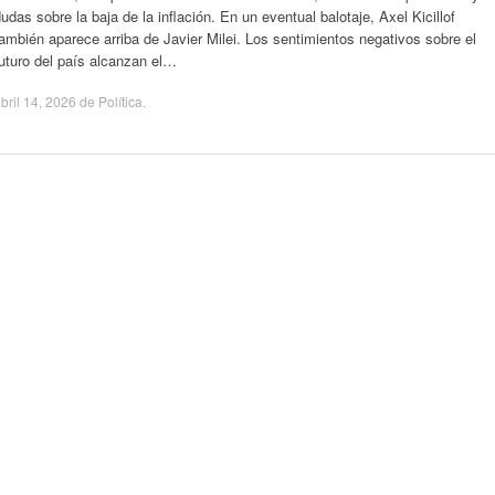
udas sobre la baja de la inflación. En un eventual balotaje, Axel Kicillof
ambién aparece arriba de Javier Milei. Los sentimientos negativos sobre el
uturo del país alcanzan el…
bril 14, 2026
de
Política
.