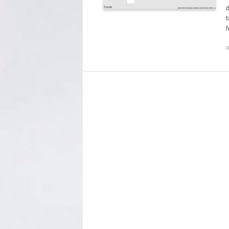
d
t
f
a