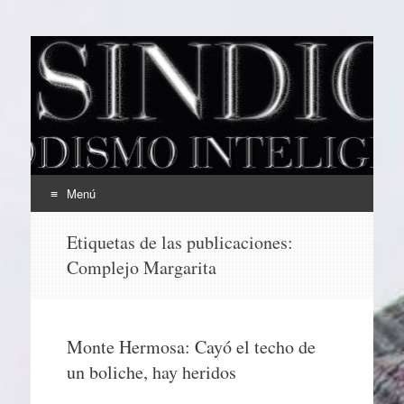
EL SINDICAL
Periodismo Inteligente
Menú
Ir
Etiquetas de las publicaciones:
al
Complejo Margarita
contenido
Monte Hermosa: Cayó el techo de
un boliche, hay heridos