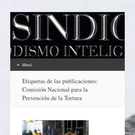
EL SINDICAL
Periodismo Inteligente
Menú
Ir
Etiquetas de las publicaciones:
al
Comisión Nacional para la
contenido
Prevención de la Tortura