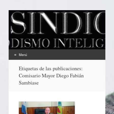
EL SINDICAL
Periodismo Inteligente
Menú
Ir
Etiquetas de las publicaciones:
al
Comisario Mayor Diego Fabián
contenido
Sambiase