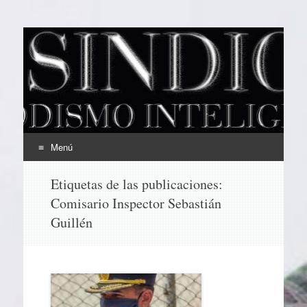
EL SINDICAL
Periodismo Inteligente
Menú
Ir
Etiquetas de las publicaciones:
al
Comisario Inspector Sebastián
contenido
Guillén