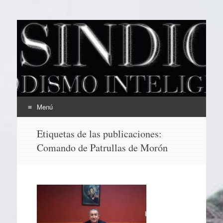
EL SINDICAL
Periodismo Inteligente
Menú
Ir
Etiquetas de las publicaciones:
al
Comando de Patrullas de Morón
contenido