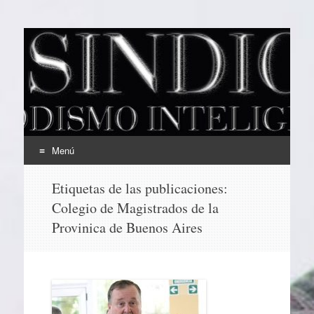
EL SINDICAL
Periodismo Inteligente
Menú
Ir
Etiquetas de las publicaciones:
al
Colegio de Magistrados de la
contenido
Provinica de Buenos Aires