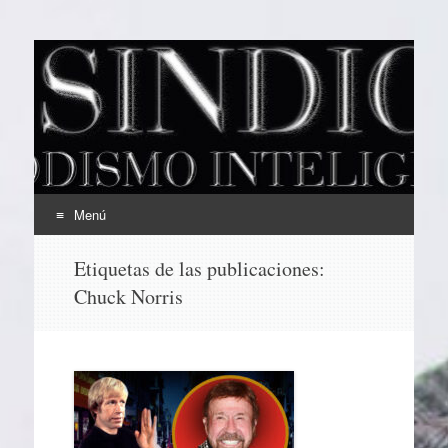
EL SINDICAL
Periodismo Inteligente
Menú
Ir
Etiquetas de las publicaciones:
al
Chuck Norris
contenido