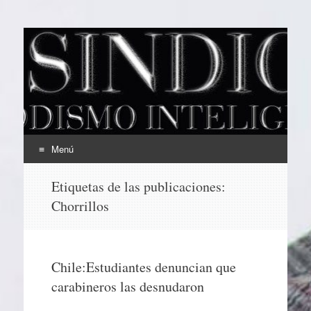
EL SINDICAL
Periodismo Inteligente
Menú
Ir
Etiquetas de las publicaciones:
al
Chorrillos
contenido
Chile:Estudiantes denuncian que
carabineros las desnudaron