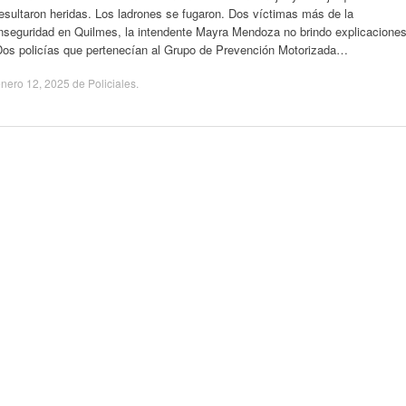
esultaron heridas. Los ladrones se fugaron. Dos víctimas más de la
inseguridad en Quilmes, la intendente Mayra Mendoza no brindo explicaciones
Dos policías que pertenecían al Grupo de Prevención Motorizada…
nero 12, 2025
de
Policiales
.