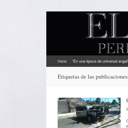
EL SINDICAL
Periodismo Inteligente
Ir
Inicio
“En una época de universal engaño
al
contenido
Etiquetas de las publicacione
P