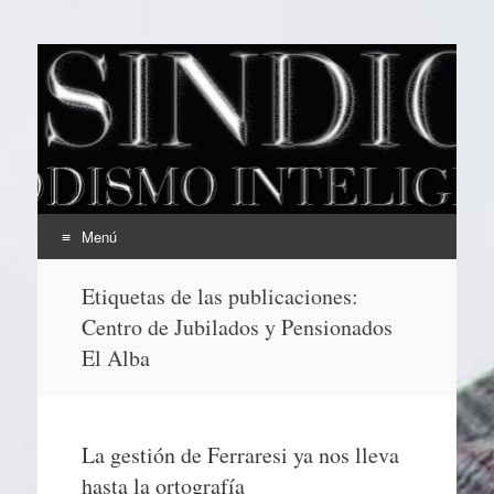
EL SINDICAL
Periodismo Inteligente
Menú
Ir
Etiquetas de las publicaciones:
al
Centro de Jubilados y Pensionados
contenido
El Alba
La gestión de Ferraresi ya nos lleva
hasta la ortografía