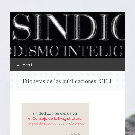
EL SINDICAL
Periodismo Inteligente
Menú
Ir
Etiquetas de las publicaciones:
CEIJ
al
contenido