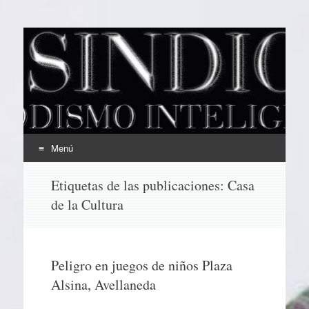
EL SINDICAL
Periodismo Inteligente
Menú
Ir
Etiquetas de las publicaciones:
Casa
al
de la Cultura
contenido
Peligro en juegos de niños Plaza
Alsina, Avellaneda