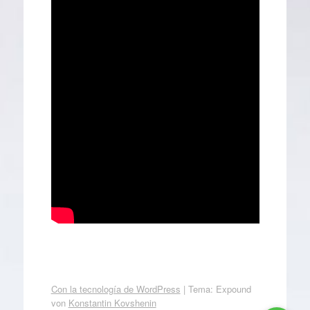
Con la tecnología de WordPress
|
Tema: Expound
von
Konstantin Kovshenin