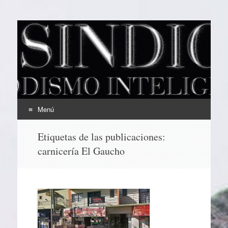
EL SINDICAL
Periodismo Inteligente
Menú
Ir
Etiquetas de las publicaciones:
al
carnicería El Gaucho
contenido