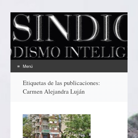
EL SINDICAL
Periodismo Inteligente
Menú
Ir
Etiquetas de las publicaciones:
al
Carmen Alejandra Luján
contenido