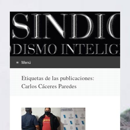
EL SINDICAL
Periodismo Inteligente
Menú
Ir
Etiquetas de las publicaciones:
al
Carlos Cáceres Paredes
contenido