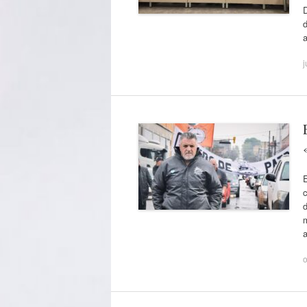
D
d
j
E
c
m
a
o