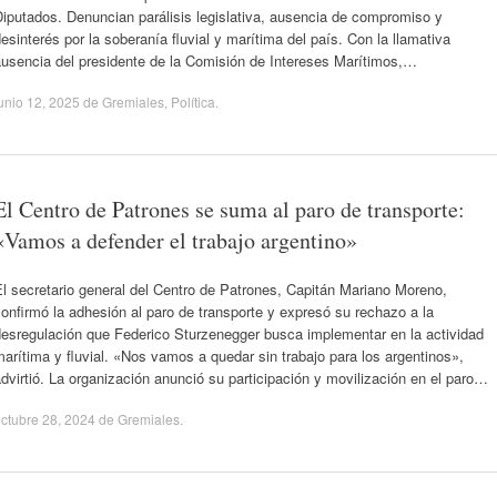
iputados. Denuncian parálisis legislativa, ausencia de compromiso y
esinterés por la soberanía fluvial y marítima del país. Con la llamativa
ausencia del presidente de la Comisión de Intereses Marítimos,…
unio 12, 2025
de
Gremiales
,
Política
.
El Centro de Patrones se suma al paro de transporte:
«Vamos a defender el trabajo argentino»
l secretario general del Centro de Patrones, Capitán Mariano Moreno,
onfirmó la adhesión al paro de transporte y expresó su rechazo a la
desregulación que Federico Sturzenegger busca implementar en la actividad
arítima y fluvial. «Nos vamos a quedar sin trabajo para los argentinos»,
dvirtió. La organización anunció su participación y movilización en el paro…
ctubre 28, 2024
de
Gremiales
.