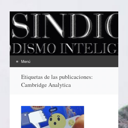
EL SINDICAL
Periodismo Inteligente
Menú
Ir
Etiquetas de las publicaciones:
al
Cambridge Analytica
contenido