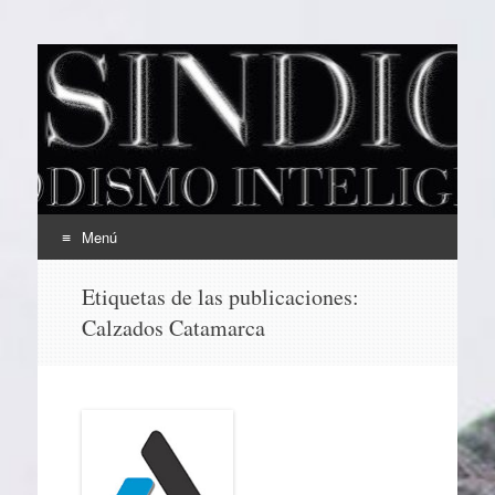
EL SINDICAL
Periodismo Inteligente
Menú
Ir
Etiquetas de las publicaciones:
al
Calzados Catamarca
contenido