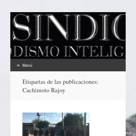
EL SINDICAL
Periodismo Inteligente
Menú
Ir
Etiquetas de las publicaciones:
al
Cachimoto Rajoy
contenido