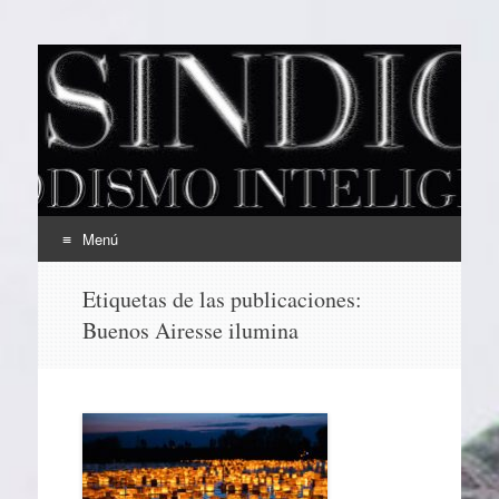
EL SINDICAL
Periodismo Inteligente
Menú
Ir
Etiquetas de las publicaciones:
al
Buenos Airesse ilumina
contenido