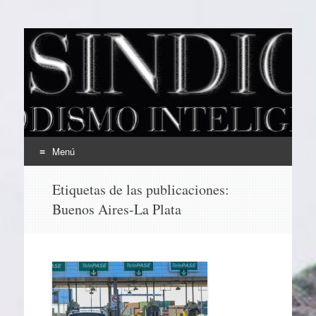
EL SINDICAL
Periodismo Inteligente
Menú
Ir
Etiquetas de las publicaciones:
al
Buenos Aires-La Plata
contenido