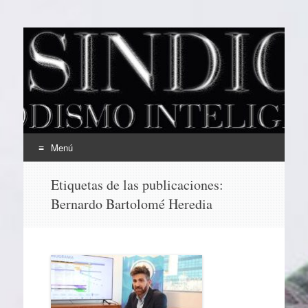
EL SINDICAL
Periodismo Inteligente
Menú
Ir
Etiquetas de las publicaciones:
al
Bernardo Bartolomé Heredia
contenido