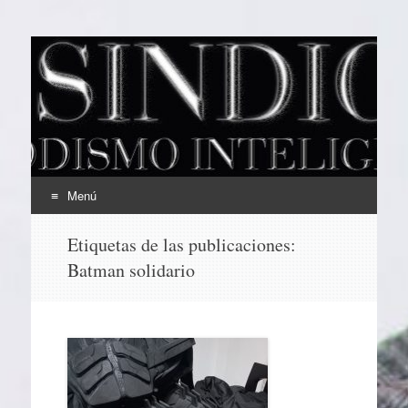
EL SINDICAL
Periodismo Inteligente
Menú
Ir
Etiquetas de las publicaciones:
al
Batman solidario
contenido