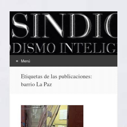
EL SINDICAL
Periodismo Inteligente
Menú
Ir
Etiquetas de las publicaciones:
al
barrio La Paz
contenido