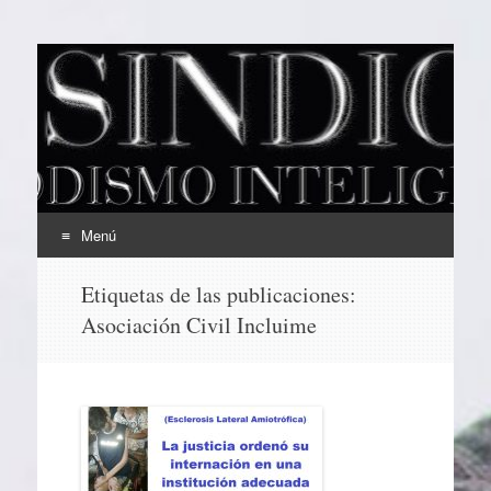
EL SINDICAL
Periodismo Inteligente
Menú
Ir
Etiquetas de las publicaciones:
al
Asociación Civil Incluime
contenido