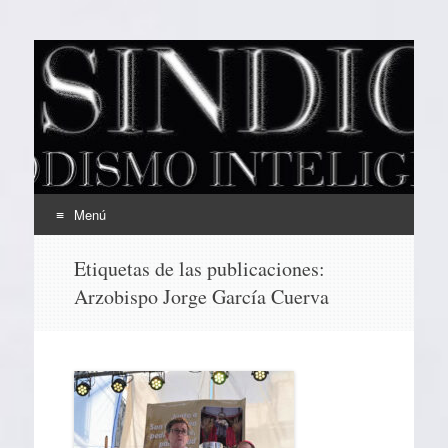
EL SINDICAL
Periodismo Inteligente
Menú
Ir
Etiquetas de las publicaciones:
al
Arzobispo Jorge García Cuerva
contenido