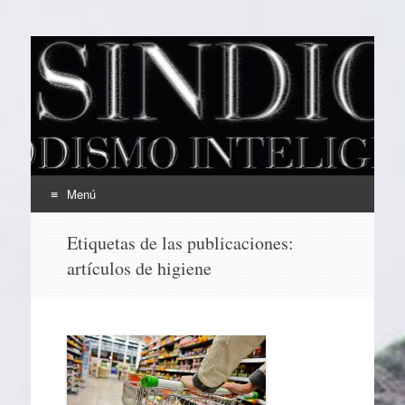
EL SINDICAL
Periodismo Inteligente
Menú
Ir
Etiquetas de las publicaciones:
al
artículos de higiene
contenido