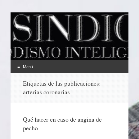
EL SINDICAL
Periodismo Inteligente
Menú
Ir
Etiquetas de las publicaciones:
al
arterias coronarias
contenido
Qué hacer en caso de angina de
pecho