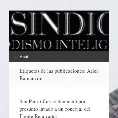
EL SINDICAL
Periodismo Inteligente
Menú
Ir
Etiquetas de las publicaciones:
Ariel
al
Ramanzini
contenido
San Pedro:Carrió denunció por
presunto lavado a un concejal del
Frente Renovador