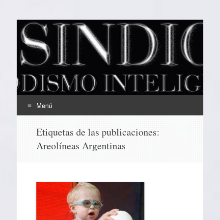
EL SINDICAL
Periodismo Inteligente
Menú
Ir
Etiquetas de las publicaciones:
al
Areolíneas Argentinas
contenido