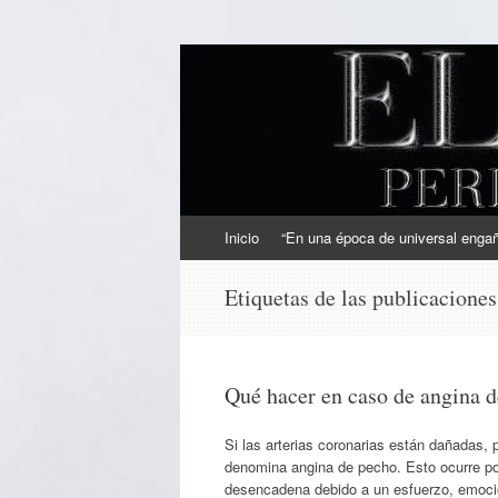
EL SINDICAL
Periodismo Inteligente
Ir
Inicio
“En una época de universal engaño
al
contenido
Etiquetas de las publicacione
Qué hacer en caso de angina 
Si las arterias coronarias están dañadas, 
denomina angina de pecho. Esto ocurre por
desencadena debido a un esfuerzo, emocio