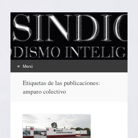
EL SINDICAL
Periodismo Inteligente
Menú
Ir
Etiquetas de las publicaciones:
al
amparo colectivo
contenido