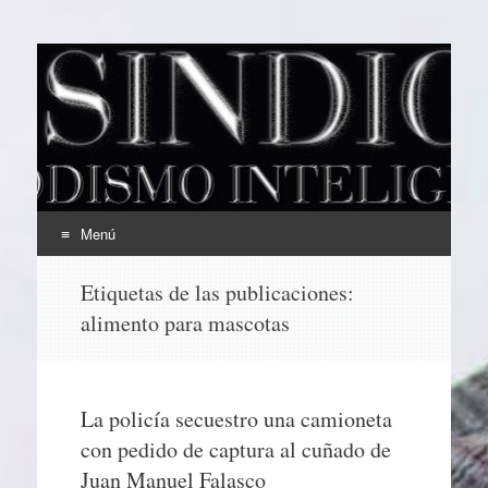
EL SINDICAL
Periodismo Inteligente
Menú
Ir
Etiquetas de las publicaciones:
al
alimento para mascotas
contenido
La policía secuestro una camioneta
con pedido de captura al cuñado de
Juan Manuel Falasco