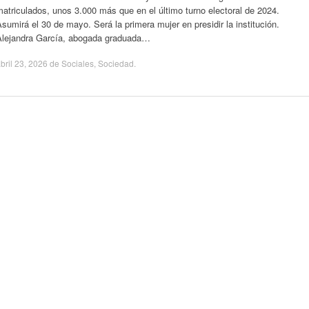
atriculados, unos 3.000 más que en el último turno electoral de 2024.
sumirá el 30 de mayo. Será la primera mujer en presidir la institución.
Alejandra García, abogada graduada…
bril 23, 2026
de
Sociales
,
Sociedad
.