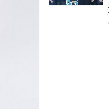
m
A
a