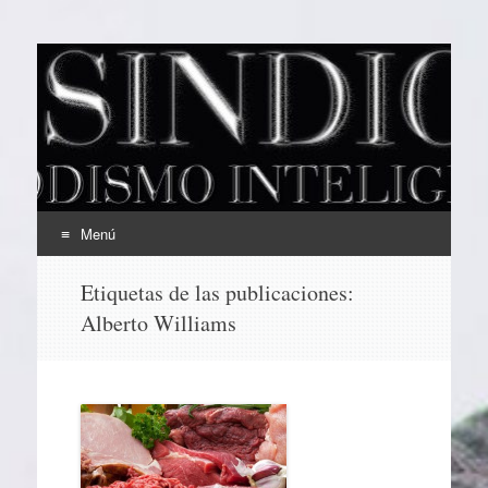
EL SINDICAL
Periodismo Inteligente
Menú
Ir
Etiquetas de las publicaciones:
al
Alberto Williams
contenido