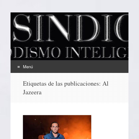
EL SINDICAL
Periodismo Inteligente
Menú
Ir
Etiquetas de las publicaciones:
Al
al
Jazeera
contenido