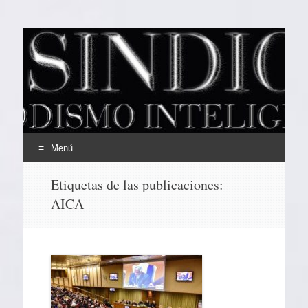
EL SINDICAL
Periodismo Inteligente
Menú
Ir
Etiquetas de las publicaciones:
al
AICA
contenido