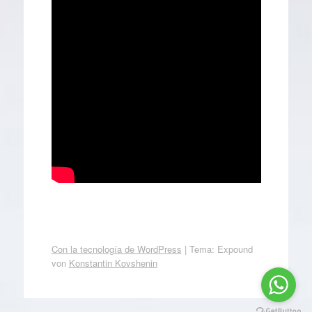
Con la tecnología de WordPress
|
Tema: Expound
von
Konstantin Kovshenin