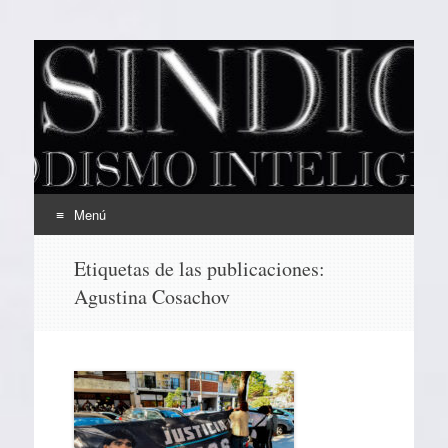
EL SINDICAL
Periodismo Inteligente
Menú
Ir
Etiquetas de las publicaciones:
al
Agustina Cosachov
contenido