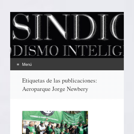
EL SINDICAL
Periodismo Inteligente
Menú
Ir
Etiquetas de las publicaciones:
al
Aeroparque Jorge Newbery
contenido