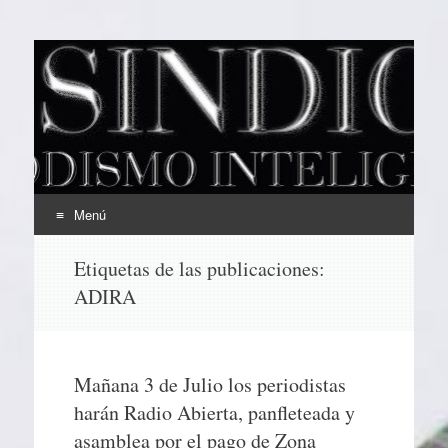
EL SINDICAL
Periodismo Inteligente
Menú
Ir
Etiquetas de las publicaciones:
al
ADIRA
contenido
Mañana 3 de Julio los periodistas
harán Radio Abierta, panfleteada y
asamblea por el pago de Zona