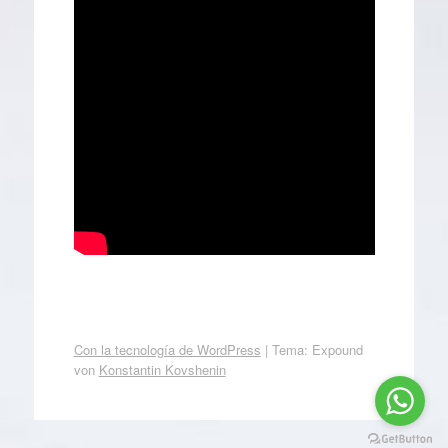
Con la tecnología de WordPress
|
Tema: Expound
von
Konstantin Kovshenin