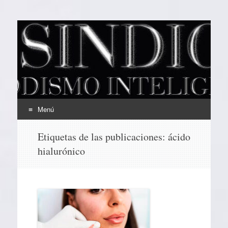
EL SINDICAL
Periodismo Inteligente
Menú
Ir
Etiquetas de las publicaciones:
ácido
al
hialurónico
contenido