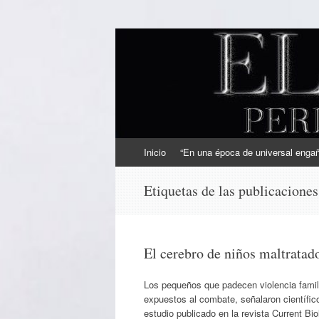
EL SINDICAL
Periodismo Inteligente
Ir
Inicio
“En una época de universal engaño
al
contenido
Etiquetas de las publicacione
El cerebro de niños maltratado
Los pequeños que padecen violencia famili
expuestos al combate, señalaron científic
estudio publicado en la revista Current Bi