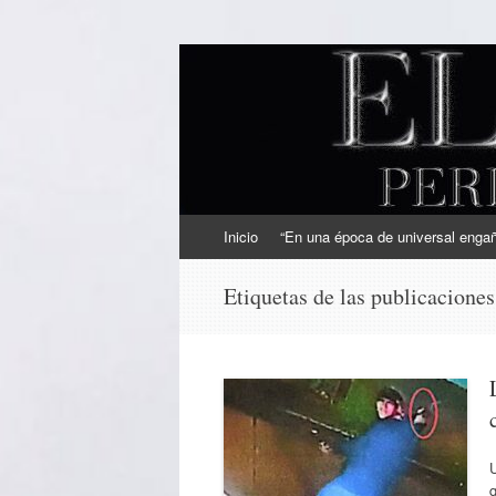
EL SINDICAL
Periodismo Inteligente
Ir
Inicio
“En una época de universal engaño
al
contenido
Etiquetas de las publicacione
q