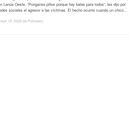
n Lanús Oeste. “Ponganse pillos porque hay balas para todos”, les dijo por
edes sociales el agresor a las víctimas. El hecho ocurrió cuando un chico…
mayo 10, 2026
de
Policiales
.